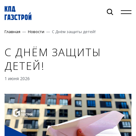
Главная
—
Новости
—
С Днём защиты детей!
+7 (383) 373-40-40
С ДНЁМ ЗАЩИТЫ
ОБЪЕКТЫ
ДЕТЕЙ!
ПРОДУКЦИЯ
1 июня 2026
О КОМПАНИИ
РИЕЛТОРАМ
БИЗНЕСУ
КОНТАКТЫ