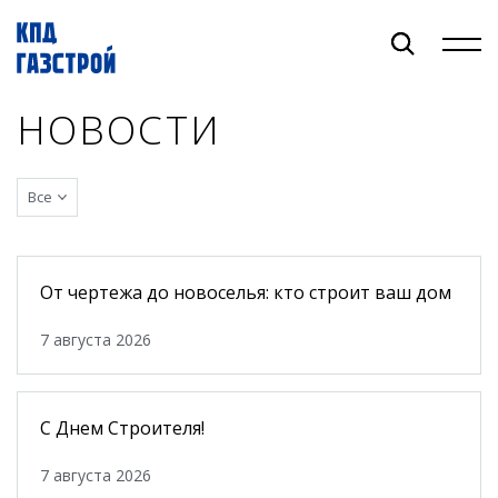
НОВОСТИ
+7 (383) 373-40-40
Все
ОБЪЕКТЫ
ПРОДУКЦИЯ
От чертежа до новоселья: кто строит ваш дом
О КОМПАНИИ
7 августа 2026
РИЕЛТОРАМ
БИЗНЕСУ
С Днем Строителя!
КОНТАКТЫ
7 августа 2026