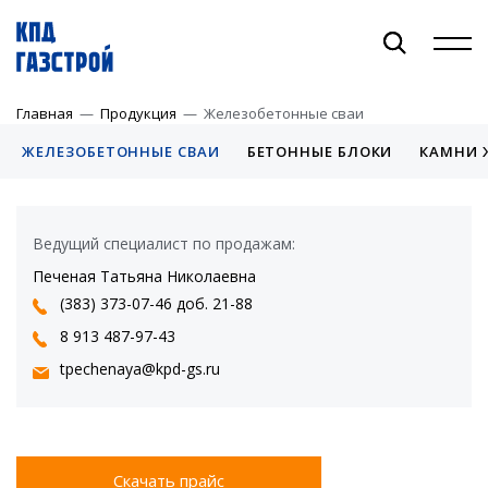
Главная
—
Продукция
—
Железобетонные сваи
+7 (383) 373-40-40
ЖЕЛЕЗОБЕТОННЫЕ СВАИ
БЕТОННЫЕ БЛОКИ
КАМНИ 
ОБЪЕКТЫ
Ведущий специалист по продажам:
ПРОДУКЦИЯ
Печеная Татьяна Николаевна
(383) 373-07-46 доб.
21-88
О КОМПАНИИ
8 913 487-97-43
РИЕЛТОРАМ
tpechenaya@kpd-gs.ru
БИЗНЕСУ
КОНТАКТЫ
Скачать прайс