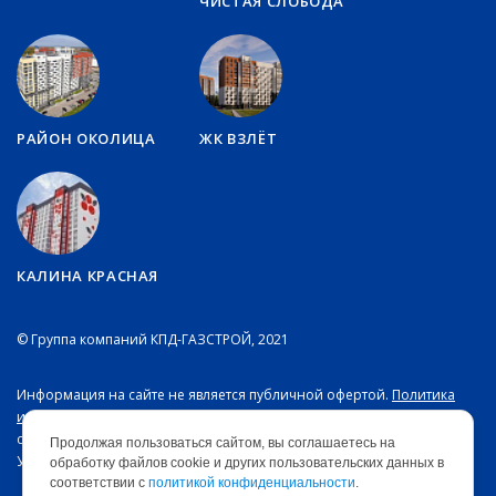
ЧИСТАЯ СЛОБОДА
РАЙОН ОКОЛИЦА
ЖК ВЗЛЁТ
КАЛИНА КРАСНАЯ
© Группа компаний
КПД-ГАЗСТРОЙ
, 2021
Информация на сайте не является публичной офертой.
Политика
и соглашение
на обработку персональных данных. Срок действия
скидки на квартиры от застройщика — с 01.07.26 г. по 31.08.26 г.
Продолжая пользоваться сайтом, вы соглашаетесь на
Условия предоставления уточняйте в отделе продаж.
обработку файлов cookie и других пользовательских данных в
соответствии с
политикой конфиденциальности
.