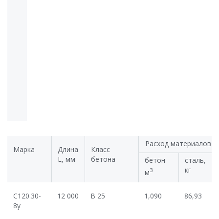
Расход материалов
Марка
Длина
Класс
L, мм
бетона
бетон
сталь,
кг
3
м
С120.30-
12 000
В 25
1,090
86,93
8у