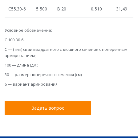
С55.30-6
5 500
В 20
0,510
31,49
Условное обозначение:
С 100-30-6
С — (тип) сваи квадратного сплошного сечения с поперечным
армированием;
100 — длина (дм);
30 — размер поперечного сечения (см);
6 — вариант армирования.
Задать вопрос